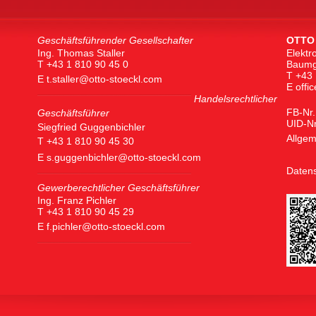
Geschäftsführender Gesellschafter
OTTO
Ing. Thomas Staller
Elektr
T +43 1 810 90 45 0
Baumg
T +43 
E
t.staller@otto-stoeckl.com
E
offi
Handelsrechtlicher
FB-Nr.
Geschäftsführer
UID-N
Siegfried Guggenbichler
Allge
T +43 1 810 90 45 30
E
s.guggenbichler@otto-stoeckl.com
Datens
Gewerberechtlicher Geschäftsführer
Ing. Franz Pichler
T +43 1 810 90 45 29
E
f.pichler@otto-stoeckl.com