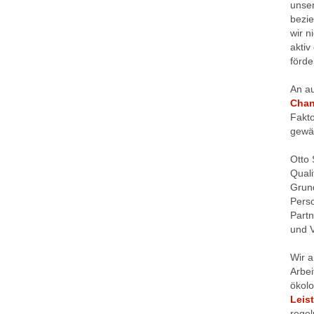
unse
bezi
wir n
aktiv
förde
An au
Cha
Fakto
gewäh
Otto 
Quali
Grund
Perso
Partn
und V
Wir a
Arbei
ökolo
Leis
regel