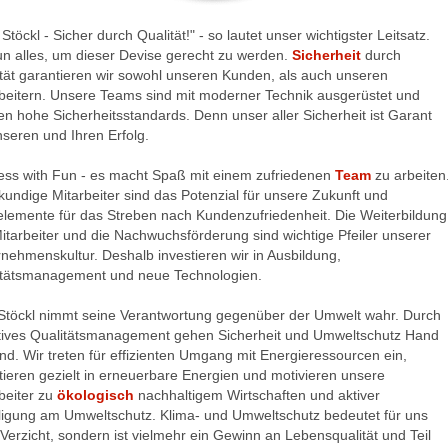
 Stöckl - Sicher durch Qualität!" - so lautet unser wichtigster Leitsatz.
un alles, um dieser Devise gerecht zu werden.
Sicherheit
durch
tät garantieren wir sowohl unseren Kunden, als auch unseren
beitern. Unsere Teams sind mit moderner Technik ausgerüstet und
len hohe Sicherheitsstandards. Denn unser aller Sicherheit ist Garant
nseren und Ihren Erfolg.
ess with Fun - es macht Spaß mit einem zufriedenen
Team
zu arbeiten
undige Mitarbeiter sind das Potenzial für unsere Zukunft und
lemente für das Streben nach Kundenzufriedenheit. Die Weiterbildung
itarbeiter und die Nachwuchsförderung sind wichtige Pfeiler unserer
nehmenskultur. Deshalb investieren wir in Ausbildung,
itätsmanagement und neue Technologien.
Stöckl nimmt seine Verantwortung gegenüber der Umwelt wahr. Durch
ktives Qualitätsmanagement gehen Sicherheit und Umweltschutz Hand
nd. Wir treten für effizienten Umgang mit Energieressourcen ein,
tieren gezielt in erneuerbare Energien und motivieren unsere
beiter zu
ökologisch
nachhaltigem Wirtschaften und aktiver
ligung am Umweltschutz. Klima- und Umweltschutz bedeutet für uns
 Verzicht, sondern ist vielmehr ein Gewinn an Lebensqualität und Teil