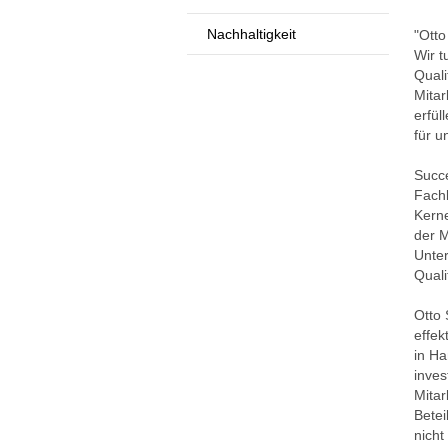
Nachhaltigkeit
"Otto
Wir t
Quali
Mitar
erfül
für u
Succ
Fachk
Kerne
der M
Unter
Qual
Otto 
effe
in Ha
inves
Mitar
Betei
nicht