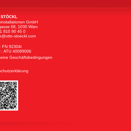
 STÖCKL
oinstallationen GmbH
asse 68, 1030 Wien
1 810 90 45 0
ce@otto-stoeckl.com
: FN 92304t
r.: ATU 40089006
meine Geschäftsbedingungen
chutzerklärung